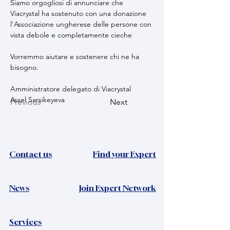
Siamo orgogliosi di annunciare che 
Viacrystal ha sostenuto con una donazione 
l'Associazione ungherese delle persone con 
vista debole e completamente cieche
Vorremmo aiutare e sostenere chi ne ha 
bisogno.
Amministratore delegato di Viacrystal
Assel Sarsikeyeva
Previous
Next
Contact us
Find your Expert
News​
Join Expert Network
Services