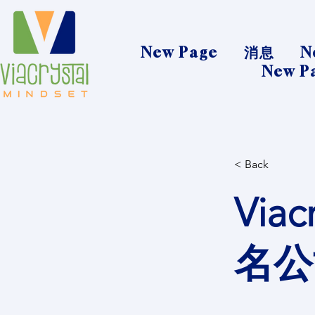
New Page
消息
N
New P
< Back
Via
名公