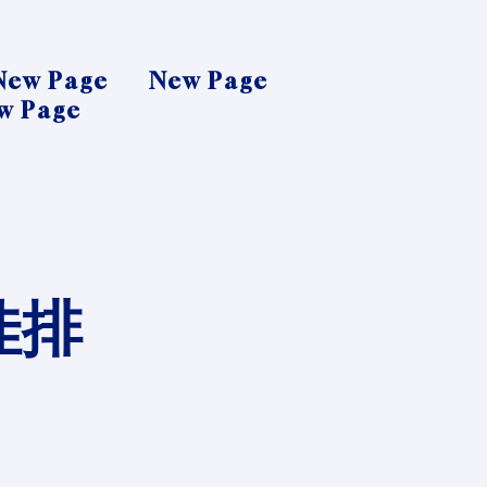
New Page
New Page
w Page
最佳排