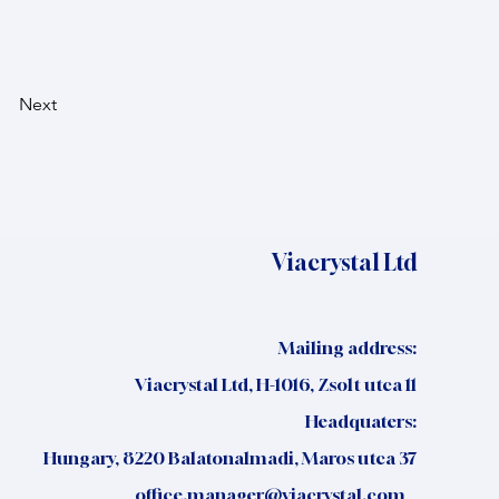
Next
Viacrystal Ltd
Mailing address:
Viacrystal Ltd, H-1016, Zsolt utca 11
Headquaters:
Hungary, 8220 Balatonalmadi, Maros utca 37
office.manager@viacrystal.com
,