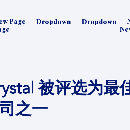
ew Page
Dropdown
Dropdown
age
Ne
crystal 被评选为
司之一