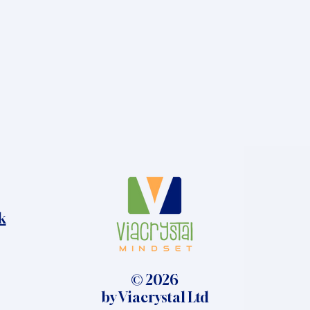
k
© 2026
by Viacrystal Ltd​